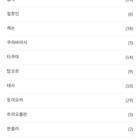
(6)
칠장인
(38)
캐논
(3)
쿠리바야시
(14)
타쿠마
(9)
탑코르
(10)
테사
(29)
토미오카
(3)
트리오플란
(2)
판콜라