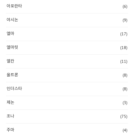
(6)
아포란타
(9)
야시논
(17)
엘마
(18)
엘마릿
(11)
엘칸
(8)
울트론
(8)
인더스타
(3)
제논
(75)
조나
(4)
주마