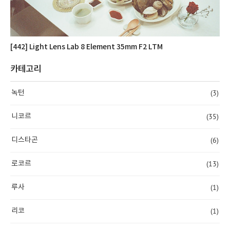
[442] Light Lens Lab 8 Element 35mm F2 LTM
카테고리
(3)
녹턴
(35)
니코르
(6)
디스타곤
(13)
로코르
(1)
루사
(1)
리코