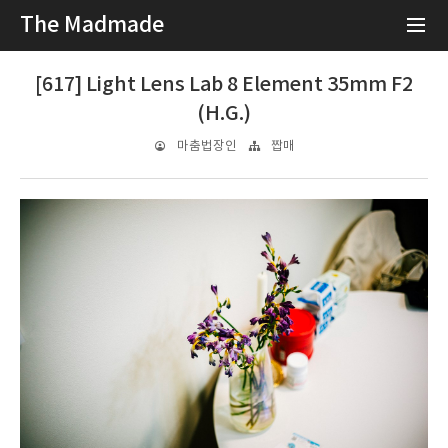
The Madmade
[617] Light Lens Lab 8 Element 35mm F2
(H.G.)
마춤법장인
짭매