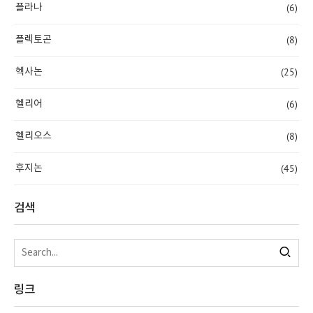
(6)
플라나
(8)
플렉토곤
(25)
헥사논
(6)
헬리어
(8)
헬리오스
(45)
후지논
검색
링크