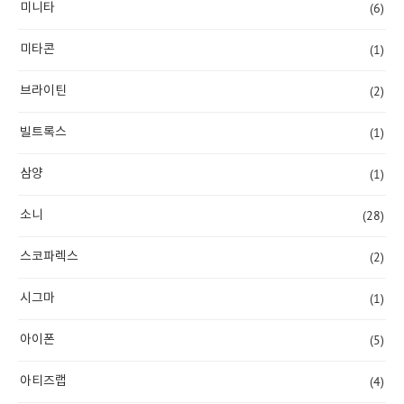
(6)
미니타
(1)
미타콘
(2)
브라이틴
(1)
빌트록스
(1)
삼양
(28)
소니
(2)
스코파렉스
(1)
시그마
(5)
아이폰
(4)
아티즈랩