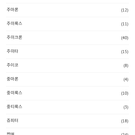
(12)
주마론
(11)
주미룩스
(40)
주미크론
(15)
주미타
(8)
주이코
(4)
중마론
(10)
중미룩스
(3)
중티룩스
(18)
쥬피터
(24)
짭매