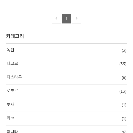
1
카테고리
(3)
녹턴
(35)
니코르
(6)
디스타곤
(13)
로코르
(1)
루사
(1)
리코
(6)
미니타