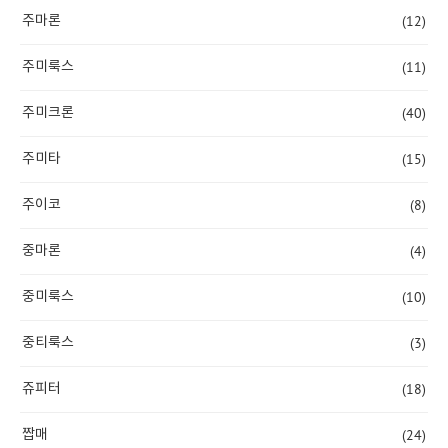
(12)
주마론
(11)
주미룩스
(40)
주미크론
(15)
주미타
(8)
주이코
(4)
중마론
(10)
중미룩스
(3)
중티룩스
(18)
쥬피터
(24)
짭매