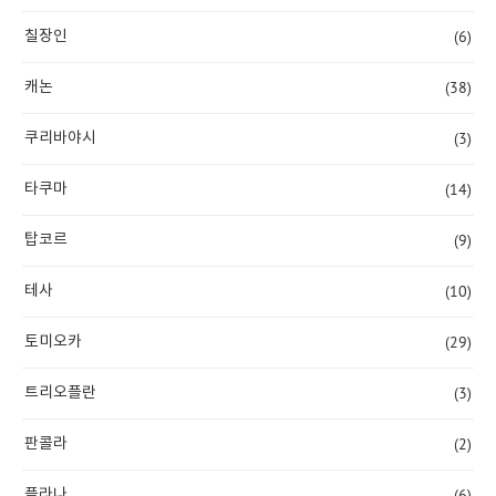
(6)
칠장인
(38)
캐논
(3)
쿠리바야시
(14)
타쿠마
(9)
탑코르
(10)
테사
(29)
토미오카
(3)
트리오플란
(2)
판콜라
(6)
플라나