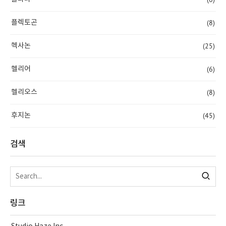
(8)
플렉토곤
(25)
헥사논
(6)
헬리어
(8)
헬리오스
(45)
후지논
검색
링크