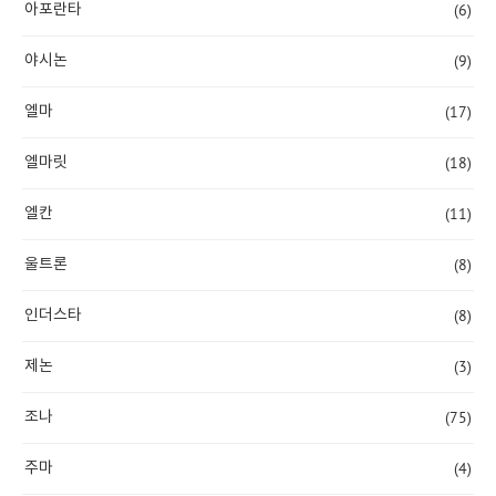
(6)
아포란타
(9)
야시논
(17)
엘마
(18)
엘마릿
(11)
엘칸
(8)
울트론
(8)
인더스타
(3)
제논
(75)
조나
(4)
주마