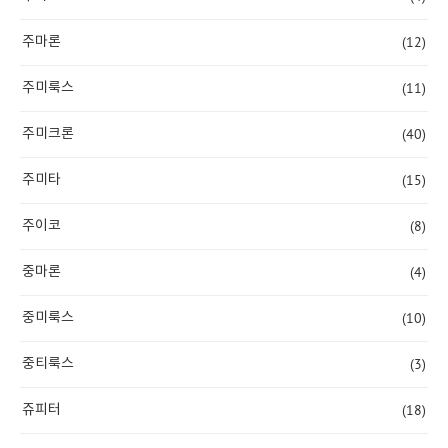
(12)
주마론
(11)
주미룩스
(40)
주미크론
(15)
주미타
(8)
주이코
(4)
중마론
(10)
중미룩스
(3)
중티룩스
(18)
쥬피터