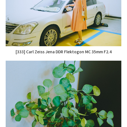
[333] Carl Zeiss Jena DDR Flektogon MC 35mm F2.4