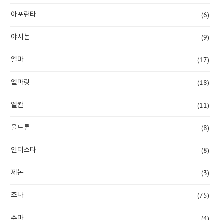
(6)
아포란타
(9)
야시논
(17)
엘마
(18)
엘마릿
(11)
엘칸
(8)
울트론
(8)
인더스타
(3)
제논
(75)
조나
(4)
주마