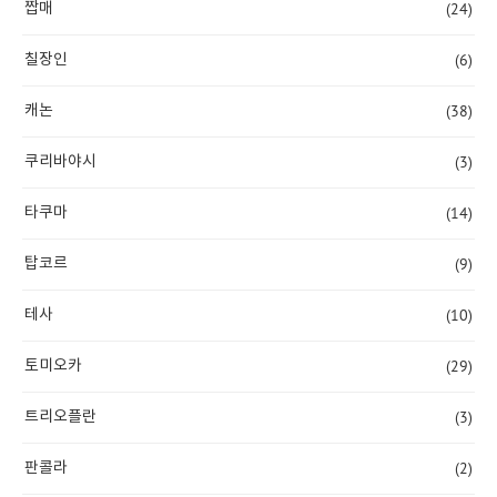
(24)
짭매
(6)
칠장인
(38)
캐논
(3)
쿠리바야시
(14)
타쿠마
(9)
탑코르
(10)
테사
(29)
토미오카
(3)
트리오플란
(2)
판콜라