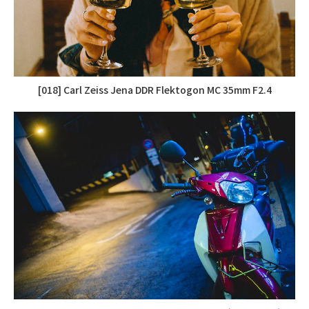
[018] Carl Zeiss Jena DDR Flektogon MC 35mm F2.4