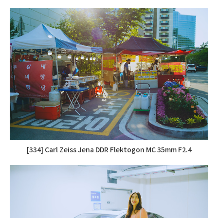
[334] Carl Zeiss Jena DDR Flektogon MC 35mm F2.4