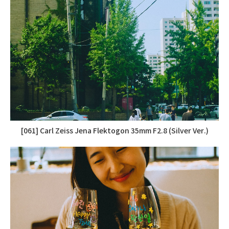
[061] Carl Zeiss Jena Flektogon 35mm F2.8 (Silver Ver.)