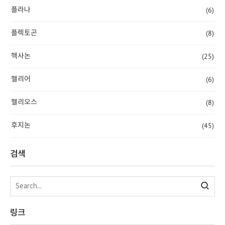
(6)
플라나
(8)
플렉토곤
(25)
헥사논
(6)
헬리어
(8)
헬리오스
(45)
후지논
검색
링크