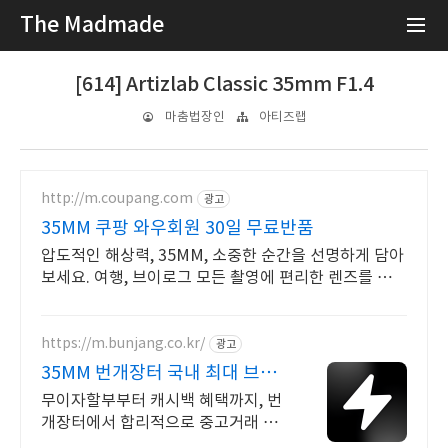
The Madmade
[614] Artizlab Classic 35mm F1.4
마춤법장인
아티즈랩
http://m.coupang.com
광고
35MM 쿠팡 와우회원 30일 무료반품
압도적인 해상력, 35MM, 소중한 순간을 선명하게 담아
보세요. 여행, 브이로그 모든 촬영에 편리한 렌즈를 쿠팡
에서 찾아보세요.
https://m.bunjang.co.kr/
광고
35MM 번개장터 국내 최대 브랜
드 중고거래
무이자할부부터 캐시백 혜택까지, 번
개장터에서 합리적으로 중고거래 하
세요 전국 각지에서 올라오는 전국구