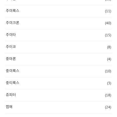
(11)
주미룩스
(40)
주미크론
(15)
주미타
(8)
주이코
(4)
중마론
(10)
중미룩스
(3)
중티룩스
(18)
쥬피터
(24)
짭매