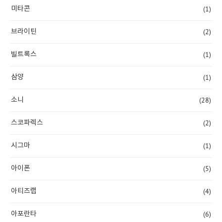
(1)
미타콘
(2)
브라이틴
(1)
빌트록스
(1)
삼양
(28)
소니
(2)
스코파렉스
(1)
시그마
(5)
아이폰
(4)
아티즈랩
(6)
아포란타