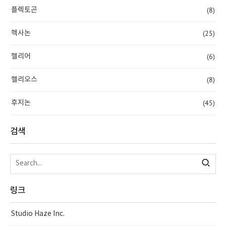
(8)
플렉토곤
(25)
헥사논
(6)
헬리어
(8)
헬리오스
(45)
후지논
검색
링크
Studio Haze Inc.