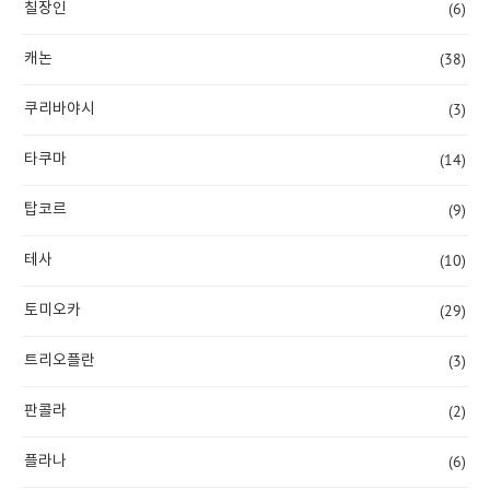
(6)
칠장인
(38)
캐논
(3)
쿠리바야시
(14)
타쿠마
(9)
탑코르
(10)
테사
(29)
토미오카
(3)
트리오플란
(2)
판콜라
(6)
플라나