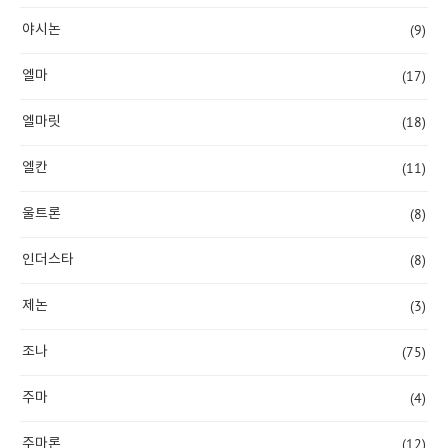
(9)
야시논
(17)
엘마
(18)
엘마릿
(11)
엘칸
(8)
울트론
(8)
인더스타
(3)
제논
(75)
조나
(4)
주마
(12)
주마론